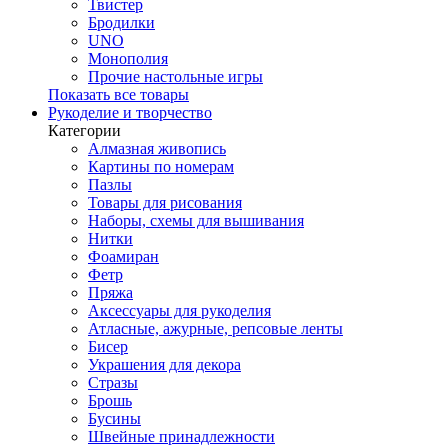
Твистер
Бродилки
UNO
Монополия
Прочие настольные игры
Показать все товары
Рукоделие и творчество
Категории
Алмазная живопись
Картины по номерам
Пазлы
Товары для рисования
Наборы, схемы для вышивания
Нитки
Фоамиран
Фетр
Пряжа
Аксессуары для рукоделия
Атласные, ажурные, репсовые ленты
Бисер
Украшения для декора
Стразы
Брошь
Бусины
Швейные принадлежности