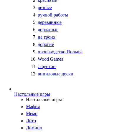
красивые
резные
ручной работы
деревянные
дорожные
на троих
дорогие
производство Польша
Wood Games
стаунтон
виниловые доски
Настольные игры
Настольные игры
Мафия
Мемо
Лото
Домино