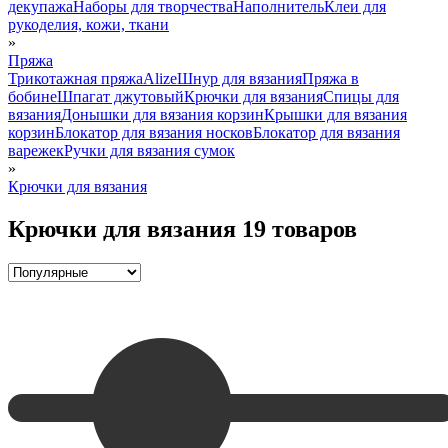
декупажа
Наборы для творчества
Наполнитель
Клеи для
рукоделия, кожи, ткани
»
Пряжа
Трикотажная пряжа
Alize
Шнур для вязания
Пряжа в
бобине
Шпагат джутовый
Крючки для вязания
Спицы для
вязания
Донышки для вязания корзин
Крышки для вязания
корзин
Блокатор для вязания носков
Блокатор для вязания
варежек
Ручки для вязания сумок
»
Крючки для вязания
Крючки для вязания
19 товаров