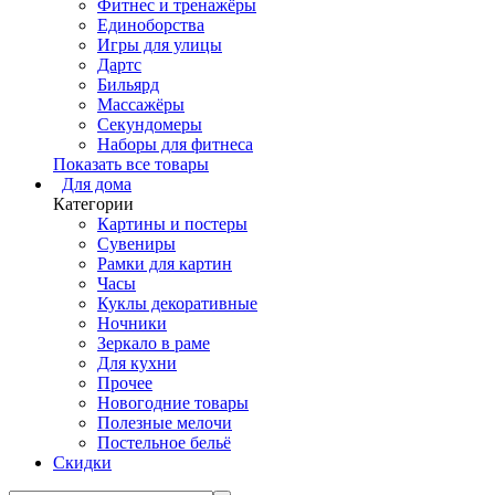
Фитнес и тренажёры
Единоборства
Игры для улицы
Дартс
Бильярд
Массажёры
Секундомеры
Наборы для фитнеса
Показать все товары
Для дома
Категории
Картины и постеры
Сувениры
Рамки для картин
Часы
Куклы декоративные
Ночники
Зеркало в раме
Для кухни
Прочее
Новогодние товары
Полезные мелочи
Постельное бельё
Скидки