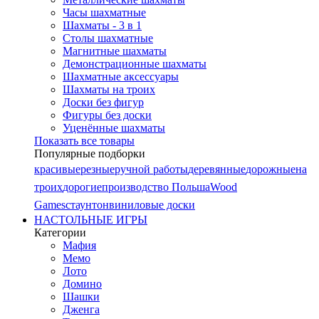
Часы шахматные
Шахматы - 3 в 1
Столы шахматные
Магнитные шахматы
Демонстрационные шахматы
Шахматные аксессуары
Шахматы на троих
Доски без фигур
Фигуры без доски
Уценённые шахматы
Показать все товары
Популярные подборки
красивые
резные
ручной работы
деревянные
дорожные
на
троих
дорогие
производство Польша
Wood
Games
стаунтон
виниловые доски
НАСТОЛЬНЫЕ ИГРЫ
Категории
Мафия
Мемо
Лото
Домино
Шашки
Дженга