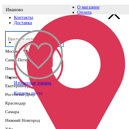
О магазине
Иваново
Выберите населённый пункт
Оплата
Контакты
Доставка
Москва
Санкт-Петербург
Пенза
Пермь
Избранные товары
Екатеринбург
Корзина пуста
Ростов-на-Дону
Краснодар
Самара
Нижний Новгород