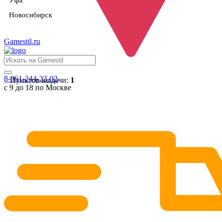
Уфа
Новосибирск
Gamestil
.ru
8-961-244-22-02
Пунктов выдачи:
1
с 9 до 18 по Москве