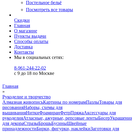
Постельное бельё
Посмотреть все товары
Скидки
Главная
О магазине
Пункты выдачи
Способы оплаты
Доставка
Контакты
Мы в социальных сетях:
8-961-244-22-02
с 9 до 18 по Москве
Главная
»
Рукоделие и творчество
Алмазная живопись
Картины по номерам
Пазлы
Товары для
рисования
Наборы, схемы для
вышивания
Нитки
Фоамиран
Фетр
Пряжа
Аксессуары для
рукоделия
Атласные, ажурные, репсовые ленты
Бисер
Украшени
для декора
Стразы
Брошь
Бусины
Швейные
принадлежности
Бирки, фигурки, наклейки
Заготовки для