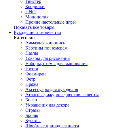
Твистер
Бродилки
UNO
Монополия
Прочие настольные игры
Показать все товары
Рукоделие и творчество
Категории
Алмазная живопись
Картины по номерам
Пазлы
Товары для рисования
Наборы, схемы для вышивания
Нитки
Фоамиран
Фетр
Пряжа
Аксессуары для рукоделия
Атласные, ажурные, репсовые ленты
Бисер
Украшения для декора
Стразы
Брошь
Бусины
Швейные принадлежности