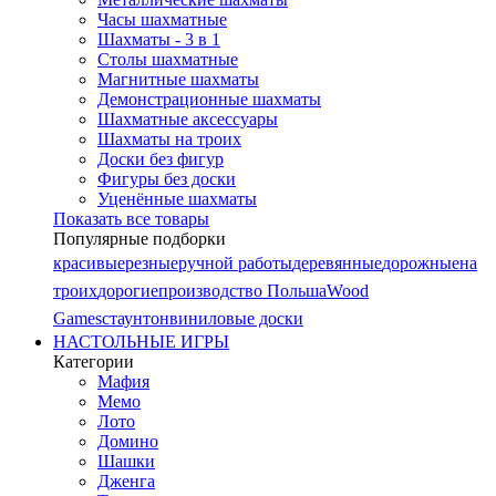
Часы шахматные
Шахматы - 3 в 1
Столы шахматные
Магнитные шахматы
Демонстрационные шахматы
Шахматные аксессуары
Шахматы на троих
Доски без фигур
Фигуры без доски
Уценённые шахматы
Показать все товары
Популярные подборки
красивые
резные
ручной работы
деревянные
дорожные
на
троих
дорогие
производство Польша
Wood
Games
стаунтон
виниловые доски
НАСТОЛЬНЫЕ ИГРЫ
Категории
Мафия
Мемо
Лото
Домино
Шашки
Дженга