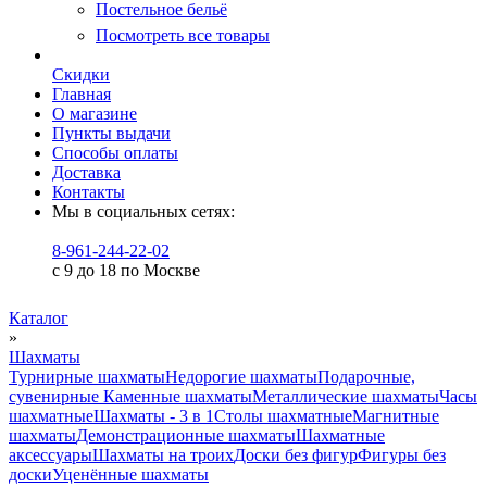
Постельное бельё
Посмотреть все товары
Скидки
Главная
О магазине
Пункты выдачи
Способы оплаты
Доставка
Контакты
Мы в социальных сетях:
8-961-244-22-02
с 9 до 18 по Москве
Каталог
»
Шахматы
Турнирные шахматы
Недорогие шахматы
Подарочные,
сувенирные
Каменные шахматы
Металлические шахматы
Часы
шахматные
Шахматы - 3 в 1
Столы шахматные
Магнитные
шахматы
Демонстрационные шахматы
Шахматные
аксессуары
Шахматы на троих
Доски без фигур
Фигуры без
доски
Уценённые шахматы