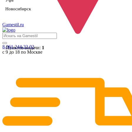
Уфа
Новосибирск
Gamestil
.ru
8-961-244-22-02
Пунктов выдачи:
1
с 9 до 18 по Москве