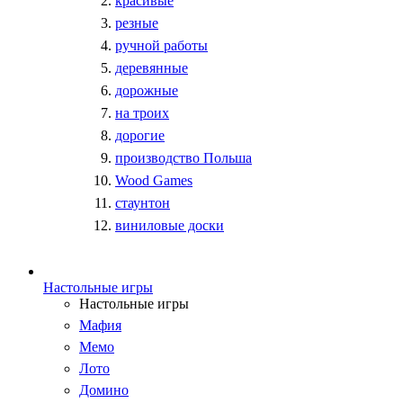
красивые
резные
ручной работы
деревянные
дорожные
на троих
дорогие
производство Польша
Wood Games
стаунтон
виниловые доски
Настольные игры
Настольные игры
Мафия
Мемо
Лото
Домино