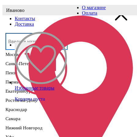
О магазине
Иваново
Выберите населённый пункт
Оплата
Контакты
Доставка
Москва
Санкт-Петербург
Пенза
Пермь
Избранные товары
Екатеринбург
Корзина пуста
Ростов-на-Дону
Краснодар
Самара
Нижний Новгород