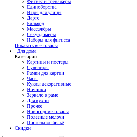
Фитнес и тренажёры
Единоборства
Игры для улицы
Дартс
Бильярд
Массажёры
Секундомеры
Наборы для фитнеса
Показать все товары
Для дома
Категории
Картины и постеры
Сувениры
Рамки для картин
Часы
Куклы декоративные
Ночники
Зеркало в раме
Для кухни
Прочее
Новогодние товары
Полезные мелочи
Постельное бельё
Скидки