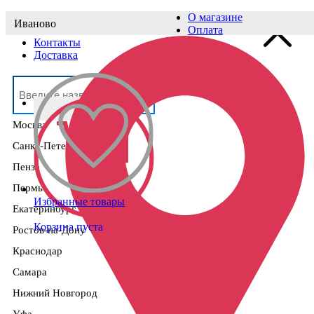
О магазине
Иваново
Выберите населённый пункт
Оплата
Контакты
Доставка
Москва
Санкт-Петербург
Пенза
Пермь
Избранные товары
Екатеринбург
Корзина пуста
Ростов-на-Дону
Краснодар
Самара
Нижний Новгород