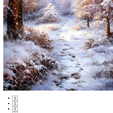
1
1
1