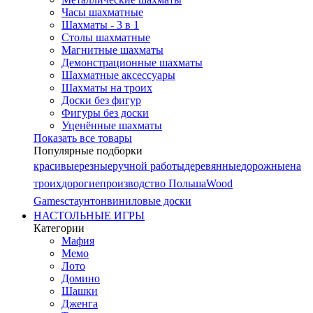
Часы шахматные
Шахматы - 3 в 1
Столы шахматные
Магнитные шахматы
Демонстрационные шахматы
Шахматные аксессуары
Шахматы на троих
Доски без фигур
Фигуры без доски
Уценённые шахматы
Показать все товары
Популярные подборки
красивые
резные
ручной работы
деревянные
дорожные
на
троих
дорогие
производство Польша
Wood
Games
стаунтон
виниловые доски
НАСТОЛЬНЫЕ ИГРЫ
Категории
Мафия
Мемо
Лото
Домино
Шашки
Дженга