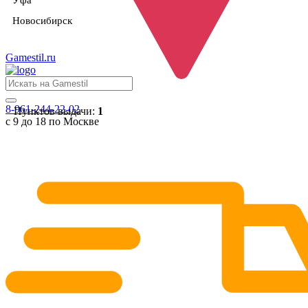
Уфа
Новосибирск
Gamestil
.ru
8-961-244-22-02
Пунктов выдачи:
1
с 9 до 18 по Москве