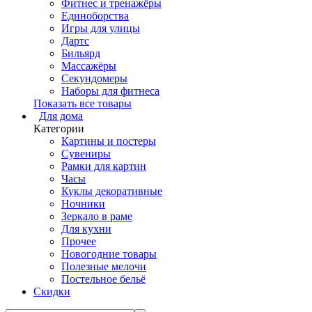
Фитнес и тренажёры
Единоборства
Игры для улицы
Дартс
Бильярд
Массажёры
Секундомеры
Наборы для фитнеса
Показать все товары
Для дома
Категории
Картины и постеры
Сувениры
Рамки для картин
Часы
Куклы декоративные
Ночники
Зеркало в раме
Для кухни
Прочее
Новогодние товары
Полезные мелочи
Постельное бельё
Скидки