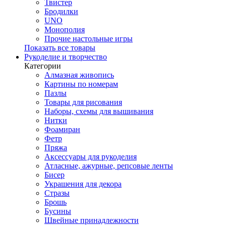
Твистер
Бродилки
UNO
Монополия
Прочие настольные игры
Показать все товары
Рукоделие и творчество
Категории
Алмазная живопись
Картины по номерам
Пазлы
Товары для рисования
Наборы, схемы для вышивания
Нитки
Фоамиран
Фетр
Пряжа
Аксессуары для рукоделия
Атласные, ажурные, репсовые ленты
Бисер
Украшения для декора
Стразы
Брошь
Бусины
Швейные принадлежности