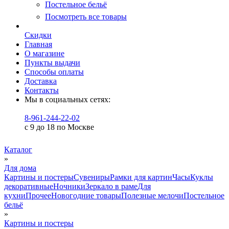
Постельное бельё
Посмотреть все товары
Скидки
Главная
О магазине
Пункты выдачи
Способы оплаты
Доставка
Контакты
Мы в социальных сетях:
8-961-244-22-02
с 9 до 18 по Москве
Каталог
»
Для дома
Картины и постеры
Сувениры
Рамки для картин
Часы
Куклы
декоративные
Ночники
Зеркало в раме
Для
кухни
Прочее
Новогодние товары
Полезные мелочи
Постельное
бельё
»
Картины и постеры