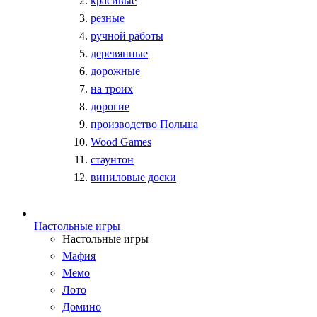
красивые
резные
ручной работы
деревянные
дорожные
на троих
дорогие
производство Польша
Wood Games
стаунтон
виниловые доски
Настольные игры
Настольные игры
Мафия
Мемо
Лото
Домино