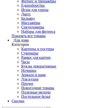
Фитнес и тренажёры
Единоборства
Игры для улицы
Дартс
Бильярд
Массажёры
Секундомеры
Наборы для фитнеса
Показать все товары
Для дома
Категории
Картины и постеры
Сувениры
Рамки для картин
Часы
Куклы декоративные
Ночники
Зеркало в раме
Для кухни
Прочее
Новогодние товары
Полезные мелочи
Постельное бельё
Скидки