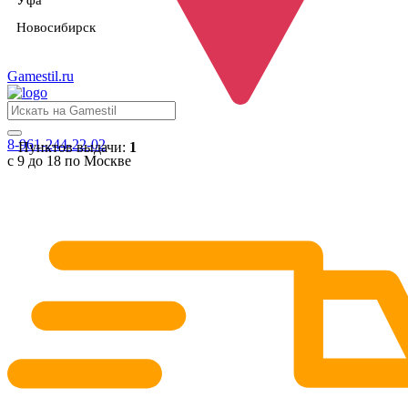
Уфа
Новосибирск
Gamestil
.ru
8-961-244-22-02
Пунктов выдачи:
1
с 9 до 18 по Москве