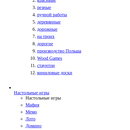
красивые
резные
ручной работы
деревянные
дорожные
на троих
дорогие
производство Польша
Wood Games
стаунтон
виниловые доски
Настольные игры
Настольные игры
Мафия
Мемо
Лото
Домино