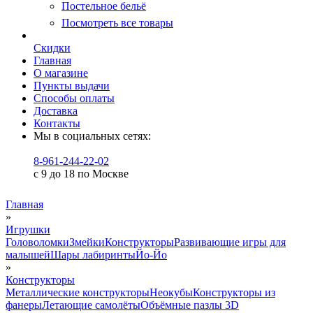
Постельное бельё
Посмотреть все товары
Скидки
Главная
О магазине
Пункты выдачи
Способы оплаты
Доставка
Контакты
Мы в социальных сетях:
8-961-244-22-02
с 9 до 18 по Москве
Главная
»
Игрушки
Головоломки
Змейки
Конструкторы
Развивающие игры для
малышей
Шары лабиринты
Йо-Йо
»
Конструкторы
Металлические конструкторы
Неокубы
Конструкторы из
фанеры
Летающие самолёты
Объёмные пазлы 3D