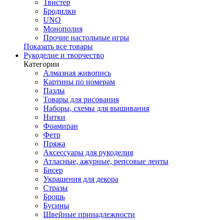
Твистер
Бродилки
UNO
Монополия
Прочие настольные игры
Показать все товары
Рукоделие и творчество
Категории
Алмазная живопись
Картины по номерам
Пазлы
Товары для рисования
Наборы, схемы для вышивания
Нитки
Фоамиран
Фетр
Пряжа
Аксессуары для рукоделия
Атласные, ажурные, репсовые ленты
Бисер
Украшения для декора
Стразы
Брошь
Бусины
Швейные принадлежности