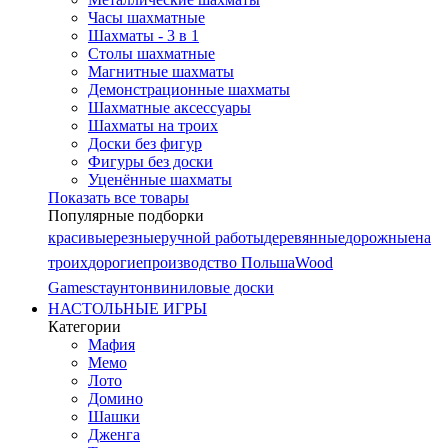
Часы шахматные
Шахматы - 3 в 1
Столы шахматные
Магнитные шахматы
Демонстрационные шахматы
Шахматные аксессуары
Шахматы на троих
Доски без фигур
Фигуры без доски
Уценённые шахматы
Показать все товары
Популярные подборки
красивые
резные
ручной работы
деревянные
дорожные
на
троих
дорогие
производство Польша
Wood
Games
стаунтон
виниловые доски
НАСТОЛЬНЫЕ ИГРЫ
Категории
Мафия
Мемо
Лото
Домино
Шашки
Дженга